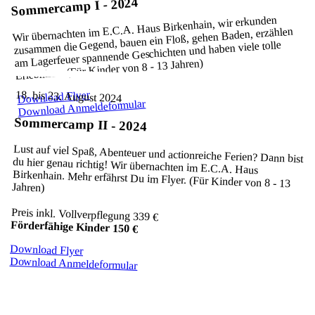
Sommercamp I - 2024
Wir übernachten im E.C.A. Haus Birkenhain, wir erkunden
zusammen die Gegend, bauen ein Floß, gehen Baden, erzählen
am Lagerfeuer spannende Geschichten und haben viele tolle
Erlebnisse. (Für Kinder von 8 - 13 Jahren)
18. bis 23. August 2024
Download Flyer
Download Anmeldeformular
Sommercamp II - 2024
Lust auf viel Spaß, Abenteuer und actionreiche Ferien? Dann bist
du hier genau richtig! Wir übernachten im E.C.A. Haus
Birkenhain. Mehr erfährst Du im Flyer. (Für Kinder von 8 - 13
Jahren)
Preis inkl. Vollverpflegung 339 €
Förderfähige Kinder 150 €
Download Flyer
Download Anmeldeformular